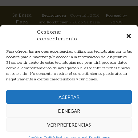
Sa Bassa
Bedingungen
Copyright 2016
Powered by
Plana
und Konditionen
- 2026 Sa Bassa
22MW
Apartado 143
Plana | All Rights
Gestionar
Crta.
Reserved
consentimiento
Cap Blanc,
km 25 Hm 4
Para ofrecer las mejores experiencias, utilizamos tecnologías como las
07620
cookies para almacenar y/o acceder a la información del dispositivo.
Llucmajor
El consentimiento de estas tecnologías nos permitirá procesar datos
como el comportamiento de navegación o las identificaciones únicas
Spain
en este sitio. No consentir o retirar el consentimiento, puede afectar
Telefon:
+34
negativamente a ciertas características y funciones.
Cookie-
971.123.003
Richtlinie
Mobil:
+34
ACEPTAR
696.194.196
(
Whatsapp
)
DENEGAR
Email:
reservations@sabassaplana.com
VER PREFERENCIAS