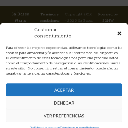
Sa Bassa
Términos y
Copyright 2016
Powered by
Plana
condiciones
- 2026 Sa Bassa
22MW
Apartado 143
Plana | All Rights
Gestionar
Crta.
Reserved
consentimiento
Cap Blanc,
km 25 Hm 4
Para ofrecer las mejores experiencias, utilizamos tecnologías como las
07620
cookies para almacenar y/o acceder a la información del dispositivo.
Llucmajor
El consentimiento de estas tecnologías nos permitirá procesar datos
como el comportamiento de navegación o las identificaciones únicas
Spain
en este sitio. No consentir o retirar el consentimiento, puede afectar
Teléfono:
+34
negativamente a ciertas características y funciones.
Politica de
971.123.003
Cookies
Móvil:
+34
ACEPTAR
696.194.196
(
Whatsapp
)
DENEGAR
Email:
reservations@sabassaplana.com
VER PREFERENCIAS