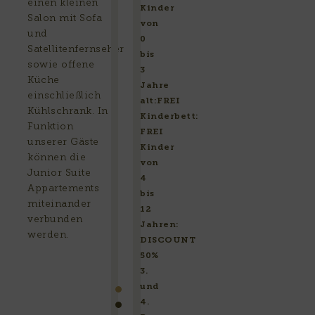
einen kleinen
Kinder
Salon mit Sofa
von
und
0
Satellitenfernseher
bis
sowie offene
3
Küche
Jahre
einschließlich
alt:FREI
Kühlschrank. In
Kinderbett:
Funktion
FREI
unserer Gäste
Kinder
können die
von
Junior Suite
4
Appartements
bis
miteinander
12
verbunden
Jahren:
werden.
DISCOUNT
50%
3.
und
4.