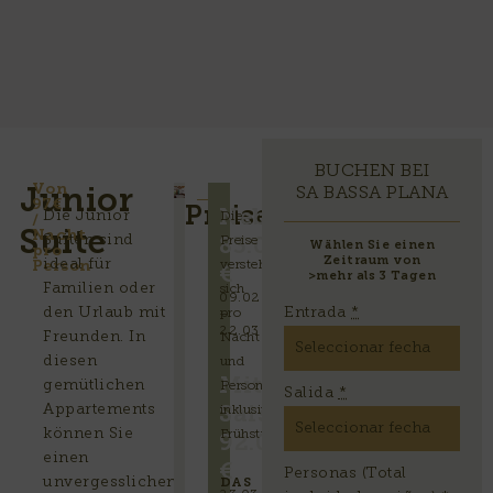
BUCHEN BEI
Von
SA BASSA PLANA
Junior
97€
Preise
Nebensaison
Die Junior
Die
/
Suite
Nacht
Suiten sind
Preise
83.00
Wählen Sie einen
pro
Zeitraum von
ideal für
Person
verstehen
€
>mehr als 3 Tagen
Familien oder
sich
09.02
den Urlaub mit
Entrada
*
pro
–
22.03
Freunden. In
Nacht
diesen
und
Mittlere
gemütlichen
Person
Salida
*
Appartements
Saison
inklusive
können Sie
Frühstücksbuffet.
92.00
einen
€
Personas (Total
unvergesslichen
DAS