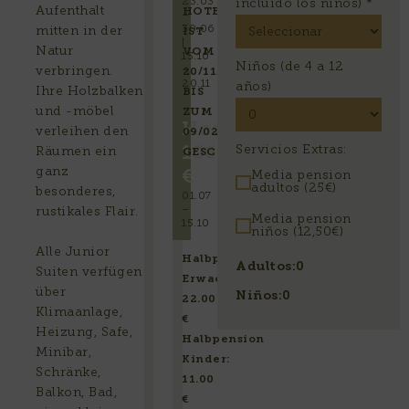
23.03
incluido los niños)
*
Aufenthalt
HOTEL
–
30.06
mitten in der
IST
|
Natur
VOM
15.10
Niños (de 4 a 12
verbringen.
–
20/11/2026
20.11
años)
Ihre Holzbalken
BIS
und -möbel
ZUM
Hochsaison
verleihen den
09/02/2027
Servicios Extras:
106
Räumen ein
GESCHLOSSEN
ganz
€
Media pension
adultos (25€)
besonderes,
01.07
–
rustikales Flair.
Media pension
15.10
niños (12,50€)
Alle Junior
Halbpension
Adultos:
0
Suiten verfügen
Erwachsene:
über
Niños:
0
22.00
Klimaanlage,
€
Heizung, Safe,
Halbpension
Minibar,
Kinder:
Schränke,
11.00
Balkon, Bad,
€