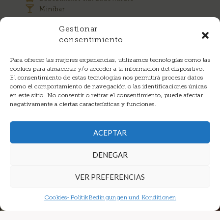
Minibar
Reinigungsservice
Gestionar
consentimiento
Sicherheitsschließfach
Para ofrecer las mejores experiencias, utilizamos tecnologías como las
cookies para almacenar y/o acceder a la información del dispositivo.
El consentimiento de estas tecnologías nos permitirá procesar datos
como el comportamiento de navegación o las identificaciones únicas
en este sitio. No consentir o retirar el consentimiento, puede afectar
negativamente a ciertas características y funciones.
Beginnen
Sie den Tag
ACEPTAR
mit Energie
beim
DENEGAR
Frühstücksbuffet
in unserem
VER PREFERENCIAS
Restaurant.
Cookies-Politik
Bedingungen und Konditionen
Frühstück